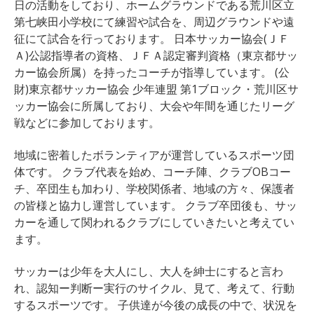
日の活動をしており、ホームグラウンドである荒川区立
第七峡田小学校にて練習や試合を、周辺グラウンドや遠
征にて試合を行っております。 日本サッカー協会(ＪＦ
Ａ)公認指導者の資格、ＪＦＡ認定審判資格（東京都サッ
カー協会所属）を持ったコーチが指導しています。 (公
財)東京都サッカー協会 少年連盟 第1ブロック・荒川区サ
ッカー協会に所属しており、大会や年間を通じたリーグ
戦などに参加しております。
地域に密着したボランティアが運営しているスポーツ団
体です。 クラブ代表を始め、コーチ陣、クラブOBコー
チ、卒団生も加わり、学校関係者、地域の方々、保護者
の皆様と協力し運営しています。 クラブ卒団後も、サッ
カーを通して関われるクラブにしていきたいと考えてい
ます。
サッカーは少年を大人にし、大人を紳士にすると言わ
れ、認知ー判断ー実行のサイクル、見て、考えて、行動
するスポーツです。 子供達が今後の成長の中で、状況を